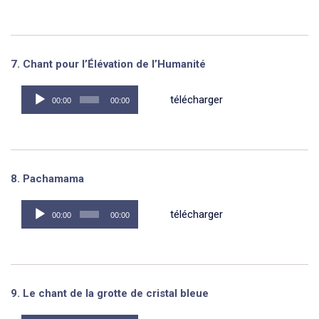
7. Chant pour l’Élévation de l’Humanité
Lecteur
télécharger
00:00
00:00
audio
8. Pachamama
Lecteur
télécharger
00:00
00:00
audio
9. Le chant de la grotte de cristal bleue