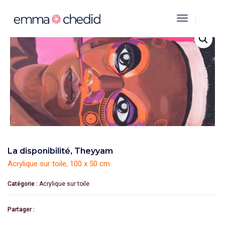
Toggle
Navigation
La disponibilité, Theyyam
Acrylique sur toile, 100 x 50 cm
Catégorie :
Acrylique sur toile
Partager :