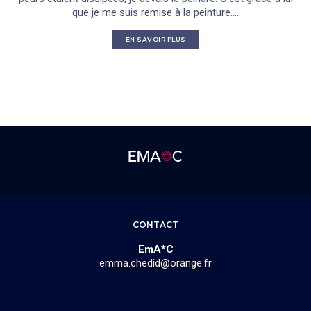
que je me suis remise à la peinture....
EN SAVOIR PLUS
CONTACT
EmA*C
emma.chedid@orange.fr